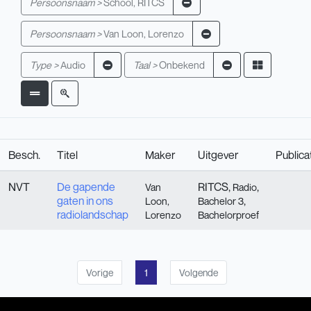
Persoonsnaam >
School, RITCS
Persoonsnaam >
Van Loon, Lorenzo
Type >
Audio
Taal >
Onbekend
Besch.
Titel
Maker
Uitgever
Publica
NVT
De gapende
RITCS,
,
Van
Radio
gaten in ons
,
Loon,
Bachelor 3
radiolandschap
Lorenzo
Bachelorproef
Vorige
1
Volgende