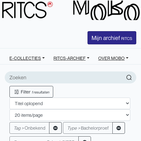
Mijn archief
RITCS
E-COLLECTIES
RITCS-ARCHIEF
OVER MOBO
Filter
1 resultaten
Tag >
Onbekend
Type >
Bachelorproef