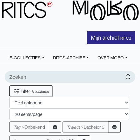
Mijn archief
RITCS
E-COLLECTIES
RITCS-ARCHIEF
OVER MOBO
Filter
1 resultaten
Tag >
Onbekend
Traject >
Bachelor 3