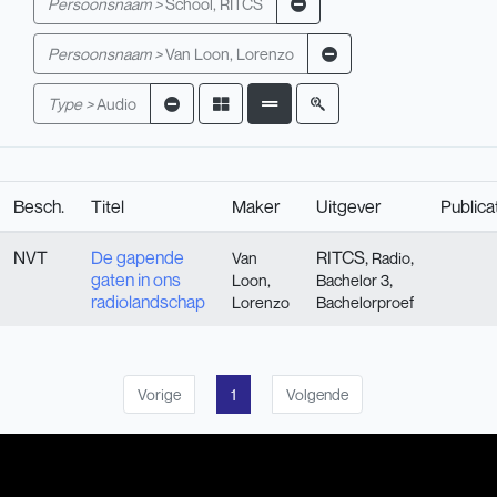
Persoonsnaam >
School, RITCS
Persoonsnaam >
Van Loon, Lorenzo
Type >
Audio
Besch.
Titel
Maker
Uitgever
Publica
NVT
De gapende
RITCS,
,
Van
Radio
gaten in ons
,
Loon,
Bachelor 3
radiolandschap
Lorenzo
Bachelorproef
Vorige
1
Volgende