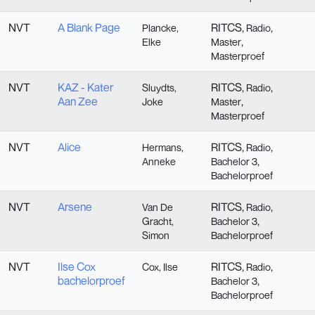
NVT
A Blank Page
RITCS,
,
Plancke,
Radio
,
Elke
Master
Masterproef
NVT
KAZ - Kater
RITCS,
,
Sluydts,
Radio
Aan Zee
,
Joke
Master
Masterproef
NVT
Alice
RITCS,
,
Hermans,
Radio
,
Anneke
Bachelor 3
Bachelorproef
NVT
Arsene
RITCS,
,
Van De
Radio
,
Gracht,
Bachelor 3
Simon
Bachelorproef
NVT
Ilse Cox
RITCS,
,
Cox, Ilse
Radio
bachelorproef
,
Bachelor 3
Bachelorproef