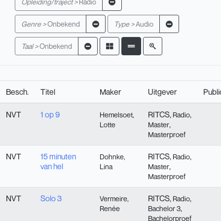
Opleiding/traject >
Radio
Genre >
Onbekend
Type >
Audio
Taal >
Onbekend
Besch.
Titel
Maker
Uitgever
Publ
NVT
1 op 9
RITCS,
,
Hemelsoet,
Radio
,
Lotte
Master
Masterproef
NVT
15 minuten
RITCS,
,
Dohnke,
Radio
van hel
,
Lina
Master
Masterproef
NVT
Solo 3
RITCS,
,
Vermeire,
Radio
,
Renée
Bachelor 3
Bachelorproef