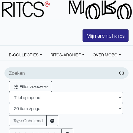
Mijn archief
RITCS
E-COLLECTIES
RITCS-ARCHIEF
OVER MOBO
Filter
71 resultaten
Tag >
Onbekend