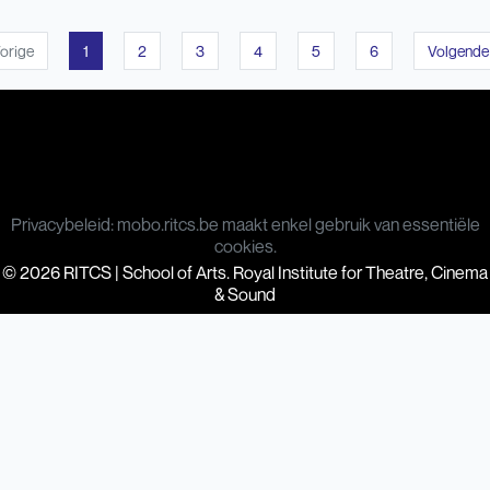
orige
1
2
3
4
5
6
Volgende
Privacybeleid: mobo.ritcs.be maakt enkel gebruik van essentiële
cookies.
© 2026 RITCS | School of Arts. Royal Institute for Theatre, Cinema
& Sound