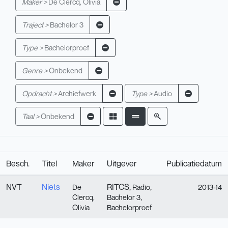
Maker >
De Clercq, Olivia
Traject >
Bachelor 3
Type >
Bachelorproef
Genre >
Onbekend
Opdracht >
Archiefwerk
Type >
Audio
Taal >
Onbekend
Besch.
Titel
Maker
Uitgever
Publicatiedatum
NVT
Niets
RITCS,
,
De
Radio
2013-14
,
Clercq,
Bachelor 3
Olivia
Bachelorproef