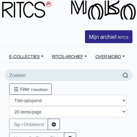
Mijn archief
RITCS
E-COLLECTIES
RITCS-ARCHIEF
OVER MOBO
Filter
1 resultaten
Tag >
Onbekend