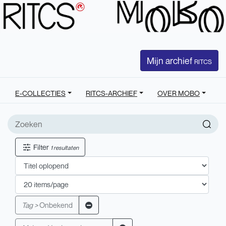
Mijn archief
RITCS
E-COLLECTIES
RITCS-ARCHIEF
OVER MOBO
Filter
1 resultaten
Tag >
Onbekend