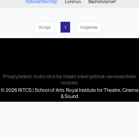
radiolandschap
Lorenzo
Bachelorproef
Vorige
1
Volgende
Privacybeleid: mobo.ritcs.be maakt enkel gebruik van essentiële
cookies.
© 2026 RITCS | School of Arts. Royal Institute for Theatre, Cinema
& Sound