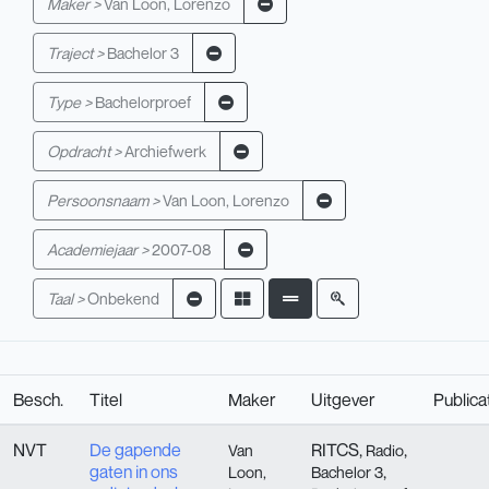
Maker >
Van Loon, Lorenzo
Traject >
Bachelor 3
Type >
Bachelorproef
Opdracht >
Archiefwerk
Persoonsnaam >
Van Loon, Lorenzo
Academiejaar >
2007-08
Taal >
Onbekend
Besch.
Titel
Maker
Uitgever
Publica
NVT
De gapende
RITCS,
,
Van
Radio
gaten in ons
,
Loon,
Bachelor 3