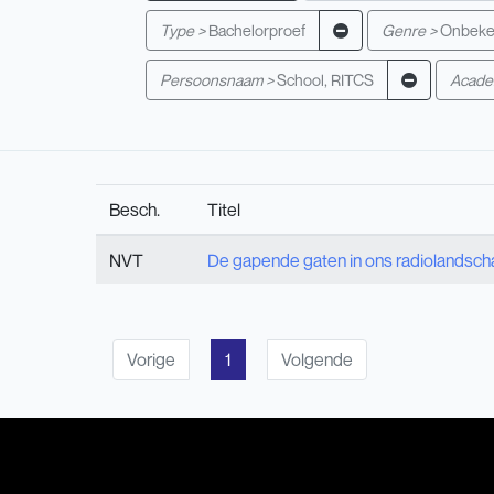
Type >
Bachelorproef
Genre >
Onbek
Persoonsnaam >
School, RITCS
Academ
Besch.
Titel
NVT
De gapende gaten in ons radiolandsch
Vorige
1
Volgende