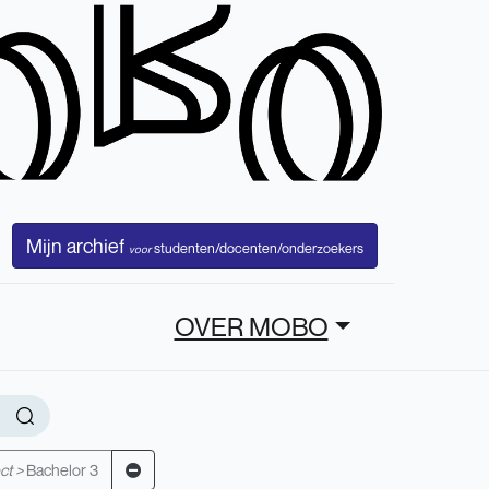
Mijn archief
studenten/docenten/onderzoekers
voor
OVER MOBO
ct >
Bachelor 3