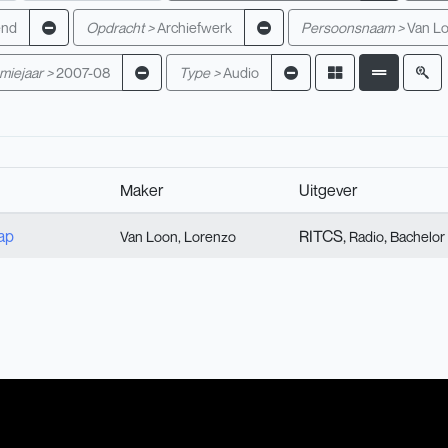
end
Opdracht >
Archiefwerk
Persoonsnaam >
Van Lo
iejaar >
2007-08
Type >
Audio
Maker
Uitgever
ap
RITCS,
,
Van Loon, Lorenzo
Radio
Bachelor