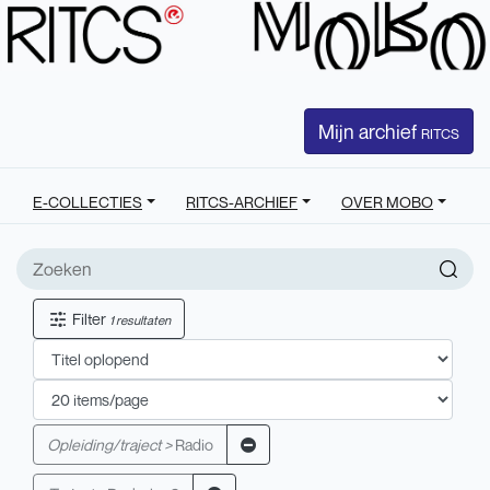
Mijn archief
RITCS
E-COLLECTIES
RITCS-ARCHIEF
OVER MOBO
Filter
1 resultaten
Opleiding/traject >
Radio