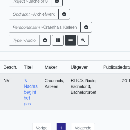
Traject >
Bachelor 3
Opdracht >
Archiefwerk
Persoonsnaam >
Craenhals, Katleen
Type >
Audio
Besch.
Titel
Maker
Uitgever
Publicatieda
NVT
's
RITCS,
,
Craenhals,
Radio
2011
Nachts
,
Katleen
Bachelor 3
begint
Bachelorproef
het
pas
Vorige
1
Volgende