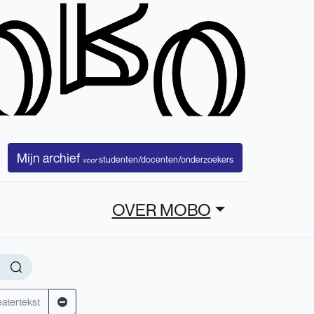
Mijn archief
studenten/docenten/onderzoekers
voor
OVER MOBO
atertekst