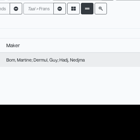
nds
Taal >
Frans
Maker
Bom, Martine
Dermul, Guy
Hadj, Nedjma