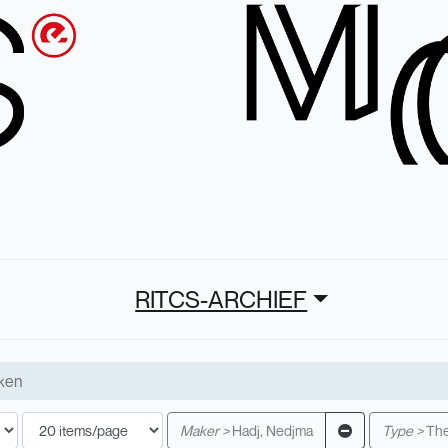
RITCS-ARCHIEF
Maker >
Hadj, Nedjma
Type >
The