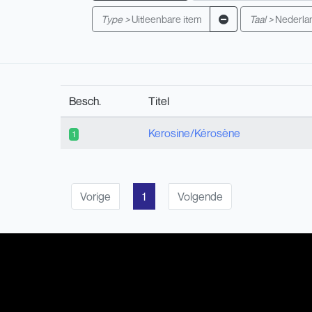
Type >
Uitleenbare item
Taal >
Nederla
Besch.
Titel
Kerosine/Kérosène
1
Vorige
1
Volgende