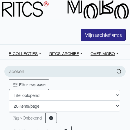
Mijn archief
RITCS
E-COLLECTIES
RITCS-ARCHIEF
OVER MOBO
Filter
1 resultaten
Tag >
Onbekend