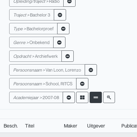
Opleiding/traject >
Radio
Traject >
Bachelor 3
Type >
Bachelorproef
Genre >
Onbekend
Opdracht >
Archiefwerk
Persoonsnaam >
Van Loon, Lorenzo
Persoonsnaam >
School, RITCS
Academiejaar >
2007-08
Besch.
Titel
Maker
Uitgever
Publica