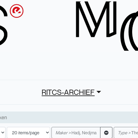
RITCS-ARCHIEF
Maker >
Hadj, Nedjma
Type >
The