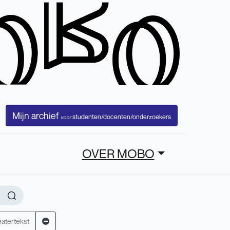
Mijn archief
studenten/docenten/onderzoekers
voor
OVER MOBO
atertekst