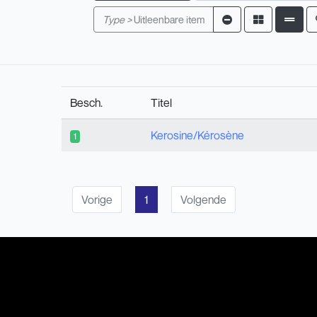
Type >
Uitleenbare item
Besch.
Titel
Kerosine/Kérosène
1
Vorige
1
Volgende