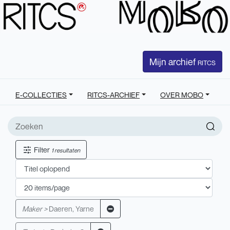
Mijn archief
RITCS
E-COLLECTIES
RITCS-ARCHIEF
OVER MOBO
Filter
1 resultaten
Maker >
Daeren, Yarne