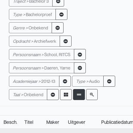
Traject >
Bachelor 3
Type >
Bachelorproef
Genre >
Onbekend
Opdracht >
Archiefwerk
Persoonsnaam >
School, RITCS
Persoonsnaam >
Daeren, Yarne
Academiejaar >
2012-13
Type >
Audio
Taal >
Onbekend
Besch.
Titel
Maker
Uitgever
Publicatiedatu