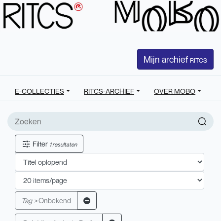
Mijn archief
RITCS
E-COLLECTIES
RITCS-ARCHIEF
OVER MOBO
Filter
1 resultaten
Tag >
Onbekend