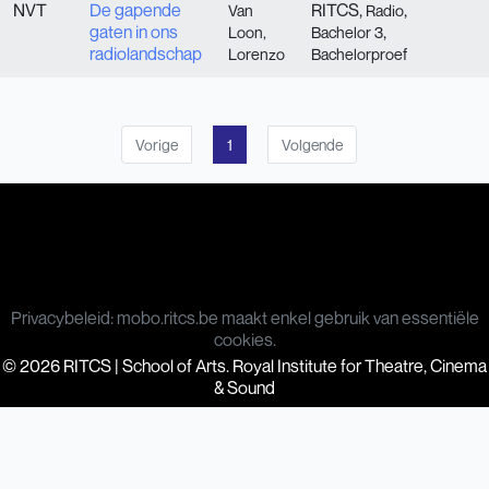
NVT
De gapende
RITCS,
,
Van
Radio
gaten in ons
,
Loon,
Bachelor 3
radiolandschap
Lorenzo
Bachelorproef
Vorige
1
Volgende
Privacybeleid: mobo.ritcs.be maakt enkel gebruik van essentiële
cookies.
© 2026 RITCS | School of Arts. Royal Institute for Theatre, Cinema
& Sound