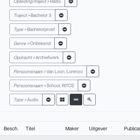
Opleiding/traject >
Radio
Traject >
Bachelor 3
Type >
Bachelorproef
Genre >
Onbekend
Opdracht >
Archiefwerk
Persoonsnaam >
Van Loon, Lorenzo
Persoonsnaam >
School, RITCS
Type >
Audio
Besch.
Titel
Maker
Uitgever
Publica