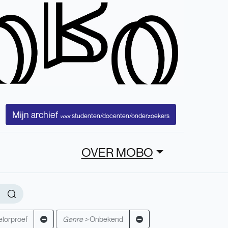
Mijn archief
studenten/docenten/onderzoekers
voor
OVER MOBO
lorproef
Genre >
Onbekend