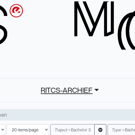
RITCS-ARCHIEF
Traject >
Bachelor 3
Type >
Bache