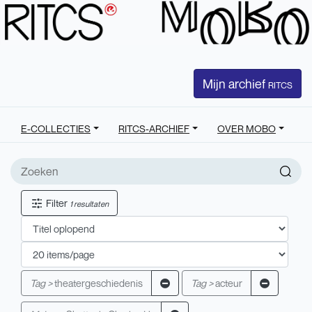
Mijn archief
RITCS
E-COLLECTIES
RITCS-ARCHIEF
OVER MOBO
Filter
1 resultaten
Tag >
theatergeschiedenis
Tag >
acteur