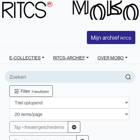
Mijn archief
RITCS
E-COLLECTIES
RITCS-ARCHIEF
OVER MOBO
Filter
1 resultaten
Tag >
theatergeschiedenis