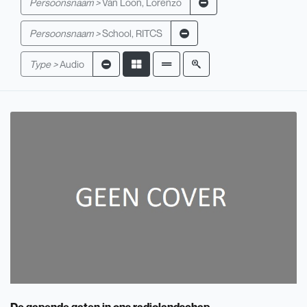
Persoonsnaam >
Van Loon, Lorenzo
Persoonsnaam >
School, RITCS
Type >
Audio
De gapende gaten in ons radiolandschap