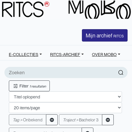
Mijn archief
RITCS
E-COLLECTIES
RITCS-ARCHIEF
OVER MOBO
Filter
1 resultaten
Tag >
Onbekend
Traject >
Bachelor 3