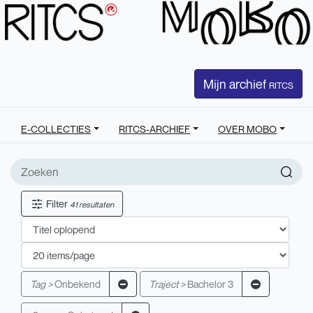
Mijn archief
RITCS
E-COLLECTIES
RITCS-ARCHIEF
OVER MOBO
Filter
41 resultaten
Tag >
Onbekend
Traject >
Bachelor 3