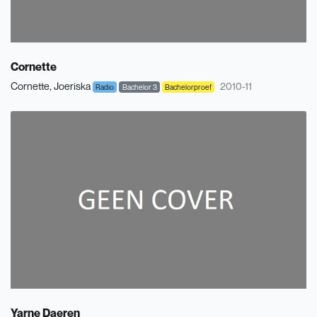
Cornette
Cornette, Joeriska
2010-11
Radio
Bachelor 3
Bachelorproef
Yarne Daeren