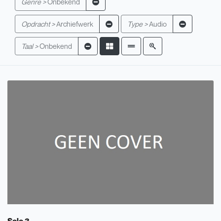
Genre >
Onbekend
Opdracht >
Archiefwerk
Type >
Audio
Taal >
Onbekend
Solo 3