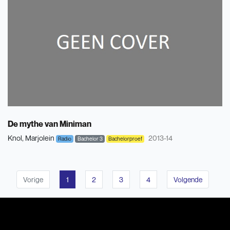
De mythe van Miniman
Knol, Marjolein
2013-14
Radio
Bachelor 3
Bachelorproef
Vorige
1
2
3
4
Volgende