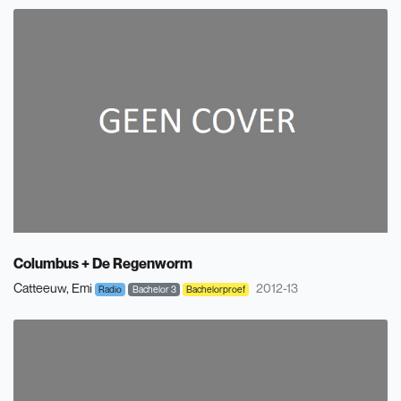
Columbus + De Regenworm
Catteeuw, Emi
2012-13
Radio
Bachelor 3
Bachelorproef