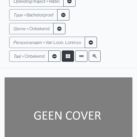
Opleiding/traject >
Radio
Type >
Bachelorproef
Genre >
Onbekend
Persoonsnaam >
Van Loon, Lorenzo
Taal >
Onbekend