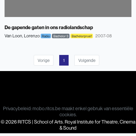
De gapende gaten in ons radiolandschap
Van Loon, Lorenzo
2007-08
Radio
Bachelor 3
Bachelorproef
Vorige
1
Volgende
Privacybeleid: mobo.ritcs.be maakt enkel gebruik van essentiële
cookies.
© 2026 RITCS | School of Arts. Royal Institute for Theatre, Cinema
& Sound