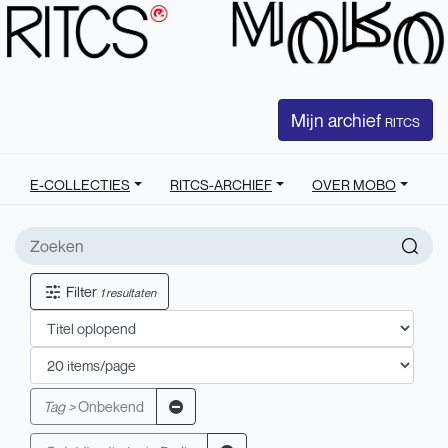
Mijn archief
RITCS
E-COLLECTIES
RITCS-ARCHIEF
OVER MOBO
Filter
1 resultaten
Tag >
Onbekend