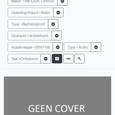
Maker >
Van Loon, Lorenzo
Opleiding/traject >
Radio
Type >
Bachelorproef
Opdracht >
Archiefwerk
Academiejaar >
2007-08
Type >
Audio
Taal >
Onbekend