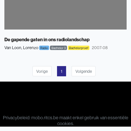
De gapende gaten in ons radiolandschap
Van Loon, Lorenzo
2007-08
Radio
Bachelor 3
Bachelorproef
Vorige
1
Volgende
Privacybeleid: mobo.ritcs.be maakt enkel gebruik van essentiële
cookies.
© 2026 RITCS | School of Arts. Royal Institute for Theatre, Cinema