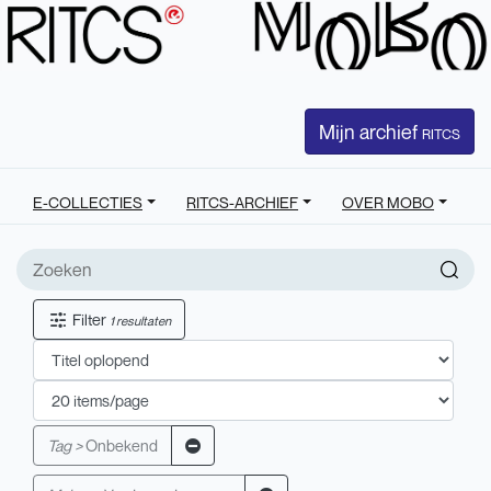
Mijn archief
RITCS
E-COLLECTIES
RITCS-ARCHIEF
OVER MOBO
Filter
1 resultaten
Tag >
Onbekend