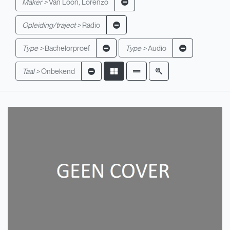
Maker >
Van Loon, Lorenzo
Opleiding/traject >
Radio
Type >
Bachelorproef
Type >
Audio
Taal >
Onbekend