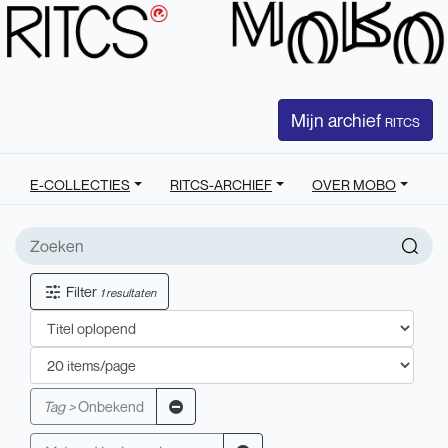
Mijn archief
RITCS
E-COLLECTIES
RITCS-ARCHIEF
OVER MOBO
Filter
1 resultaten
Tag >
Onbekend