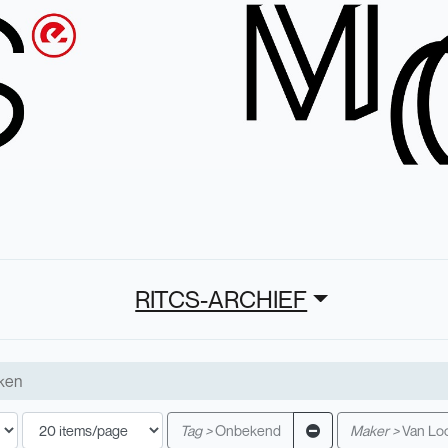
RITCS-ARCHIEF
Tag >
Onbekend
Maker >
Van Lo