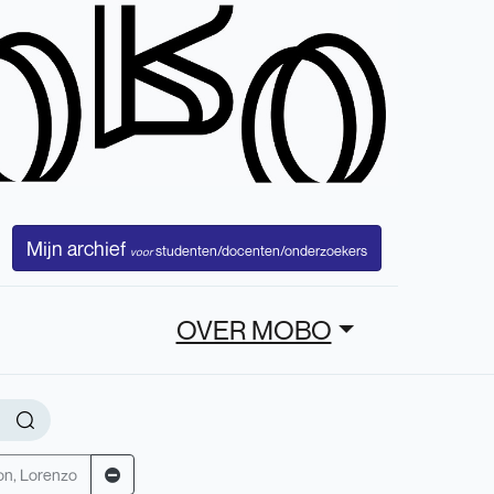
Mijn archief
studenten/docenten/onderzoekers
voor
OVER MOBO
on, Lorenzo