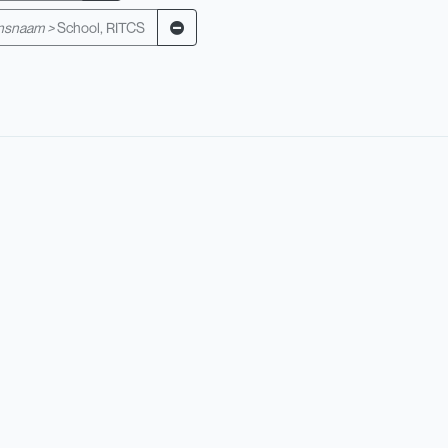
nsnaam >
School, RITCS