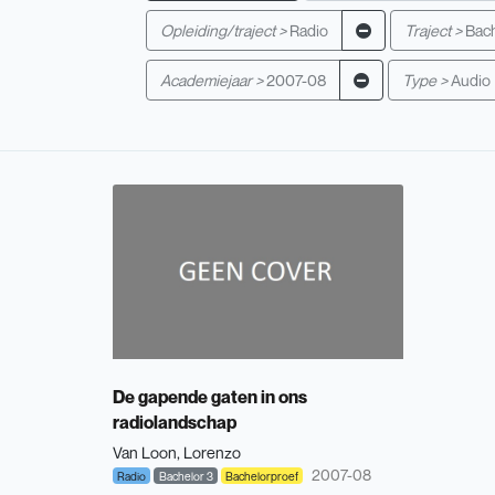
Opleiding/traject >
Radio
Traject >
Bach
Academiejaar >
2007-08
Type >
Audio
De gapende gaten in ons
radiolandschap
Van Loon, Lorenzo
2007-08
Radio
Bachelor 3
Bachelorproef