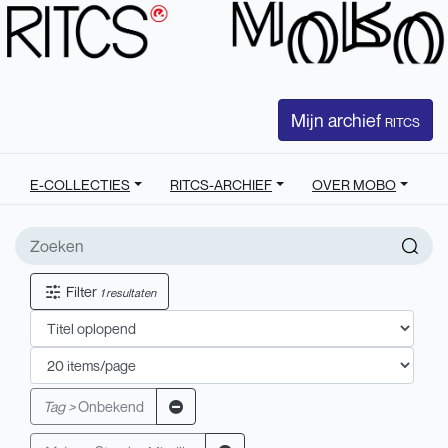
Mijn archief
RITCS
E-COLLECTIES
RITCS-ARCHIEF
OVER MOBO
Filter
1 resultaten
Tag >
Onbekend