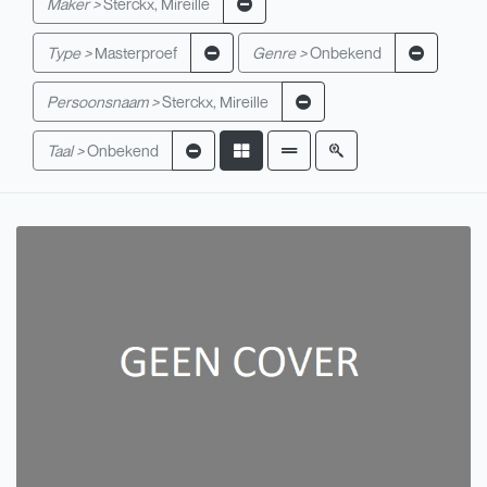
Maker >
Sterckx, Mireille
Type >
Masterproef
Genre >
Onbekend
Persoonsnaam >
Sterckx, Mireille
Taal >
Onbekend