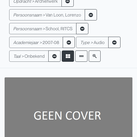
Opdracht >
Archiefwerk
Persoonsnaam >
Van Loon, Lorenzo
Persoonsnaam >
School, RITCS
Academiejaar >
2007-08
Type >
Audio
Taal >
Onbekend