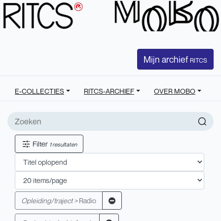
Mijn archief
RITCS
E-COLLECTIES
RITCS-ARCHIEF
OVER MOBO
Filter
1 resultaten
Opleiding/traject >
Radio