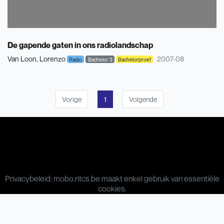
De gapende gaten in ons radiolandschap
Van Loon, Lorenzo
2007-08
Radio
Bachelor 3
Bachelorproef
Vorige
1
Volgende
Privacybeleid: mobo.ritcs.be maakt enkel gebruik van essentiële
cookies.
© 2026 RITCS | School of Arts. Royal Institute for Theatre, Cinema
& Sound