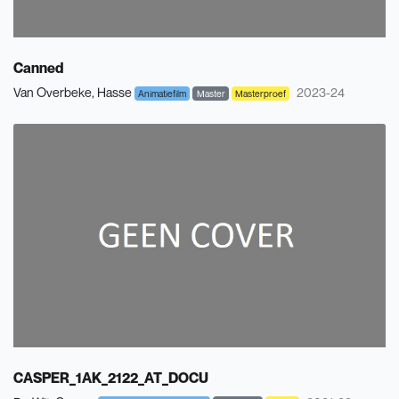
Canned
Van Overbeke, Hasse
2023-24
Animatiefilm
Master
Masterproef
CASPER_1AK_2122_AT_DOCU