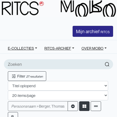
Mijn archief
RITCS
E-COLLECTIES
RITCS-ARCHIEF
OVER MOBO
Filter
27 resultaten
Persoonsnaam >
Berger, Thomas