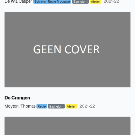
De Wit, Casper
2021-22
Schrijven Regie Productie
Bachelor 1
Atelier
De Crangon
Meyten, Thomas
2021-22
Regie
Bachelor 1
Atelier