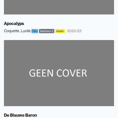
Apocalyps
Coquette, Lucile
2022-23
Film
Bachelor 2
Atelier
De Blauwe Baron