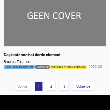
De plaats van het derde element
Braems, Thiemen
2022-23
Regie Productie Schrijven
Bachelor 2
Individueel Artistiek onderzoek
Vorige
1
2
3
Volgende