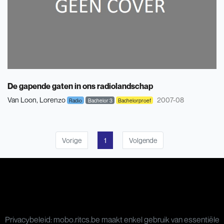
De gapende gaten in ons radiolandschap
Van Loon, Lorenzo
2007-08
Radio
Bachelor 3
Bachelorproef
Vorige
1
Volgende
Privacybeleid: mobo.ritcs.be maakt enkel gebruik van essentiële