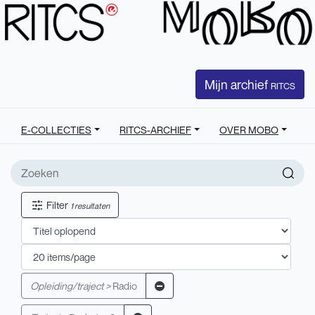
Mijn archief
RITCS
E-COLLECTIES
RITCS-ARCHIEF
OVER MOBO
Filter
1 resultaten
Opleiding/traject >
Radio