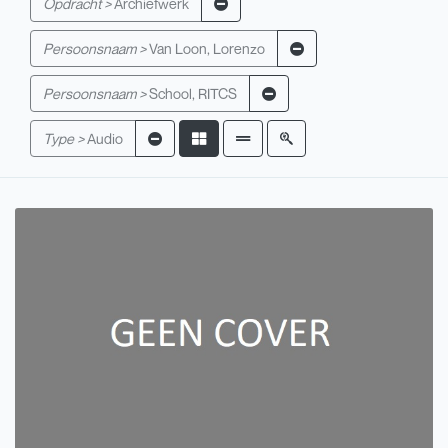
Opdracht >
Archiefwerk
Persoonsnaam >
Van Loon, Lorenzo
Persoonsnaam >
School, RITCS
Type >
Audio