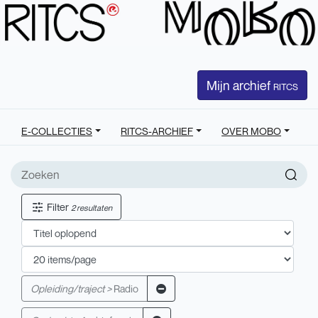
Mijn archief
RITCS
E-COLLECTIES
RITCS-ARCHIEF
OVER MOBO
Filter
2 resultaten
Opleiding/traject >
Radio