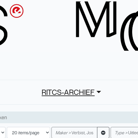
RITCS-ARCHIEF
Maker >
Verbist, Jos
Type >
Uitle