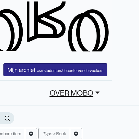
Mijn archief
studenten/docenten/onderzoekers
voor
OVER MOBO
enbare item
Type >
Boek