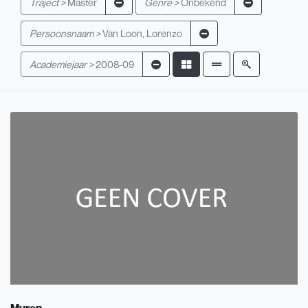
Traject >
Master
Genre >
Onbekend
Persoonsnaam >
Van Loon, Lorenzo
Academiejaar >
2008-09
Muren