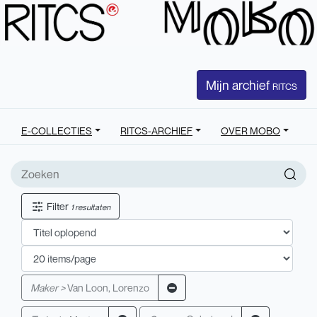
Mijn archief
RITCS
E-COLLECTIES
RITCS-ARCHIEF
OVER MOBO
Filter
1 resultaten
Maker >
Van Loon, Lorenzo