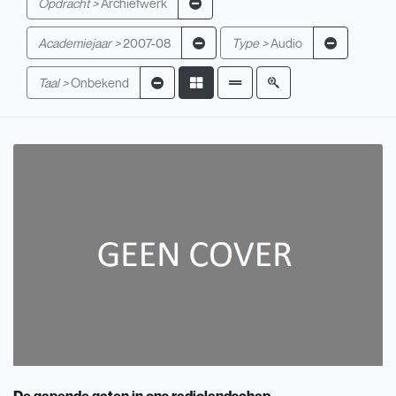
Opdracht >
Archiefwerk
Academiejaar >
2007-08
Type >
Audio
Taal >
Onbekend
De gapende gaten in ons radiolandschap