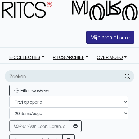
Mijn archief
RITCS
E-COLLECTIES
RITCS-ARCHIEF
OVER MOBO
Filter
1 resultaten
Maker >
Van Loon, Lorenzo