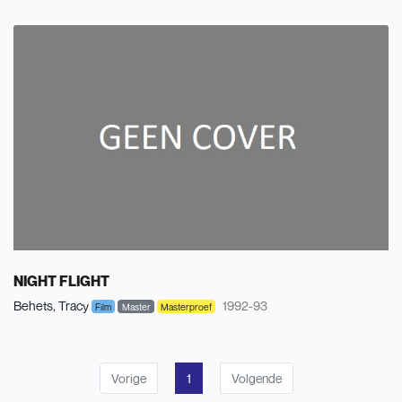
NIGHT FLIGHT
Behets, Tracy
1992-93
Film
Master
Masterproef
Vorige
1
Volgende