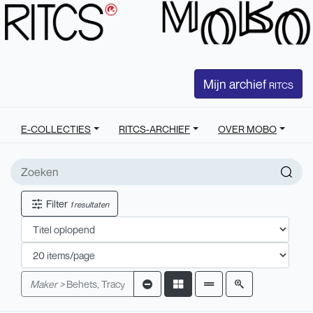
Mijn archief
RITCS
E-COLLECTIES
RITCS-ARCHIEF
OVER MOBO
Filter
1 resultaten
Maker >
Behets, Tracy