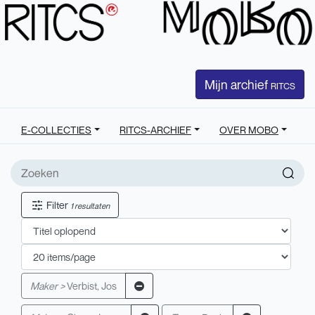
Mijn archief
RITCS
E-COLLECTIES
RITCS-ARCHIEF
OVER MOBO
Filter
1 resultaten
Maker >
Verbist, Jos