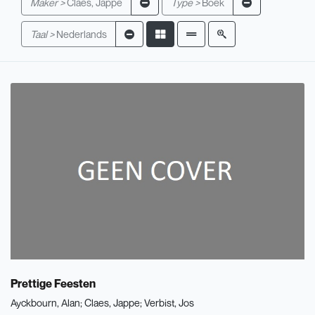
Maker >
Claes, Jappe
Type >
Boek
Taal >
Nederlands
Prettige Feesten
Ayckbourn, Alan
Claes, Jappe
Verbist, Jos