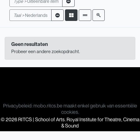
Type >
Uitleenbare item
Taal >
Nederlands
Geen resultaten
Probeer een andere zoekopdracht.
Privacybeleid: mobo.ritcs.be maakt enkel gebruik van essentiële
cookies.
© 2026 RITCS | School of Arts. Royal Institute for Theatre, Cinema
& Sound