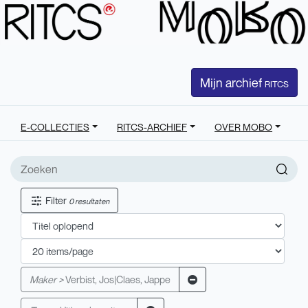
Mijn archief
RITCS
E-COLLECTIES
RITCS-ARCHIEF
OVER MOBO
Filter
0 resultaten
Maker >
Verbist, Jos|Claes, Jappe