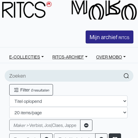
Mijn archief
RITCS
E-COLLECTIES
RITCS-ARCHIEF
OVER MOBO
Filter
0 resultaten
Maker >
Verbist, Jos|Claes, Jappe