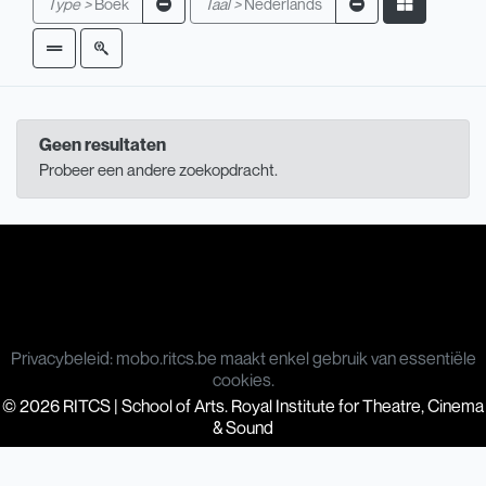
Type >
Boek
Taal >
Nederlands
Geen resultaten
Probeer een andere zoekopdracht.
Privacybeleid: mobo.ritcs.be maakt enkel gebruik van essentiële
cookies.
© 2026 RITCS | School of Arts. Royal Institute for Theatre, Cinema
& Sound