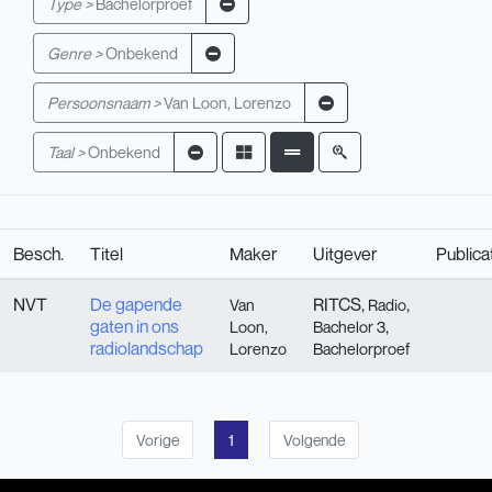
Type >
Bachelorproef
Genre >
Onbekend
Persoonsnaam >
Van Loon, Lorenzo
Taal >
Onbekend
Besch.
Titel
Maker
Uitgever
Publica
NVT
De gapende
RITCS,
,
Van
Radio
gaten in ons
,
Loon,
Bachelor 3
radiolandschap
Lorenzo
Bachelorproef
Vorige
1
Volgende