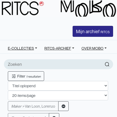
Mijn archief
RITCS
E-COLLECTIES
RITCS-ARCHIEF
OVER MOBO
Filter
1 resultaten
Maker >
Van Loon, Lorenzo