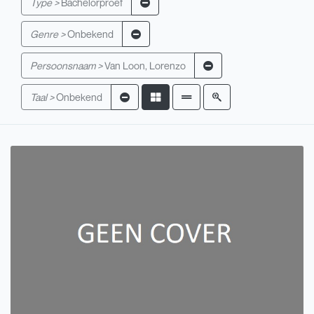
Type >
Bachelorproef
Genre >
Onbekend
Persoonsnaam >
Van Loon, Lorenzo
Taal >
Onbekend