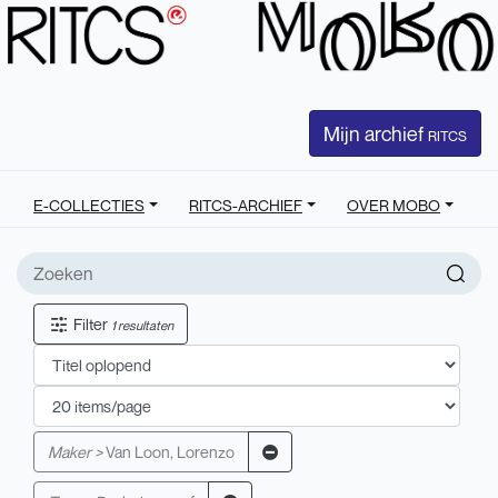
Mijn archief
RITCS
E-COLLECTIES
RITCS-ARCHIEF
OVER MOBO
Filter
1 resultaten
Maker >
Van Loon, Lorenzo