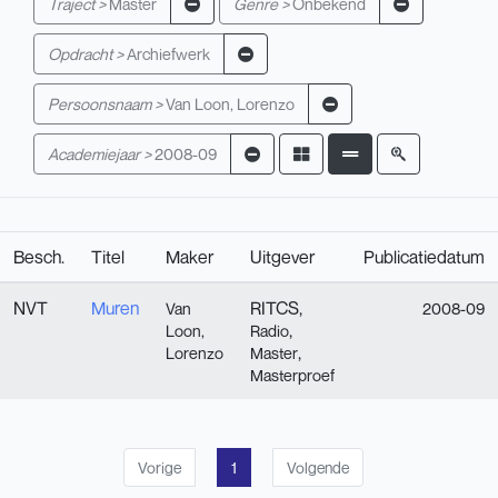
Traject >
Master
Genre >
Onbekend
Opdracht >
Archiefwerk
Persoonsnaam >
Van Loon, Lorenzo
Academiejaar >
2008-09
Besch.
Titel
Maker
Uitgever
Publicatiedatum
NVT
Muren
RITCS,
Van
2008-09
,
Loon,
Radio
,
Lorenzo
Master
Masterproef
Vorige
1
Volgende