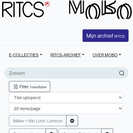
Mijn archief
RITCS
E-COLLECTIES
RITCS-ARCHIEF
OVER MOBO
Filter
1 resultaten
Maker >
Van Loon, Lorenzo