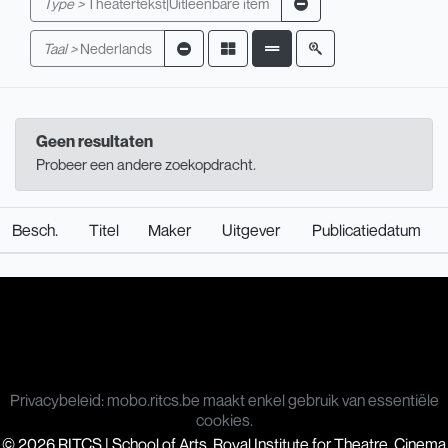
Type >
Theatertekst|Uitleenbare item
Taal >
Nederlands
Geen resultaten
Probeer een andere zoekopdracht.
Besch.
Titel
Maker
Uitgever
Publicatiedatum
Privacybeleid: mobo.ritcs.be maakt enkel gebruik van essentiële
cookies.
© 2026 RITCS | School of Arts. Royal Institute for Theatre, Cinema