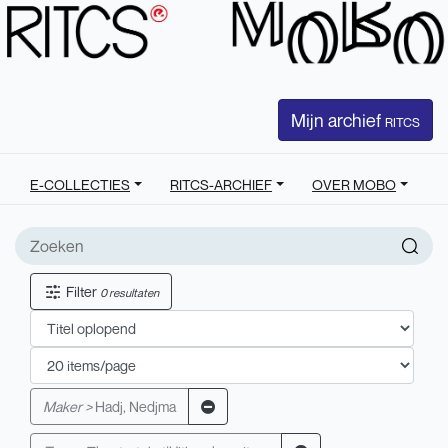
Mijn archief
RITCS
E-COLLECTIES
RITCS-ARCHIEF
OVER MOBO
Filter
0 resultaten
Maker >
Hadj, Nedjma