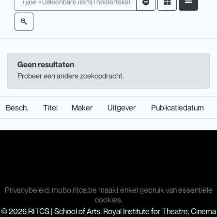
Type >
Uitleenbare item|Theatertekst
Geen resultaten
Probeer een andere zoekopdracht.
Besch.
Titel
Maker
Uitgever
Publicatiedatum
Privacybeleid: mobo.ritcs.be maakt enkel gebruik van essentiële
cookies.
© 2026 RITCS | School of Arts. Royal Institute for Theatre, Cinema