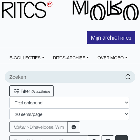
Mijn archief
RITCS
E-COLLECTIES
RITCS-ARCHIEF
OVER MOBO
Filter
0 resultaten
Maker >
D'haveloose, Wim