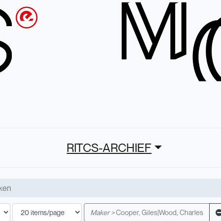
RITCS-ARCHIEF
Maker >
Cooper, Giles|Wood, Charles