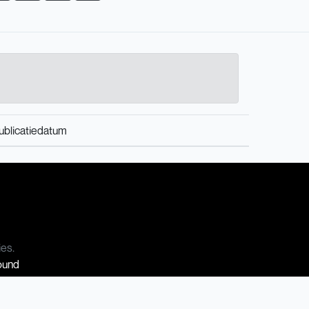
ublicatiedatum
ies.
Sound