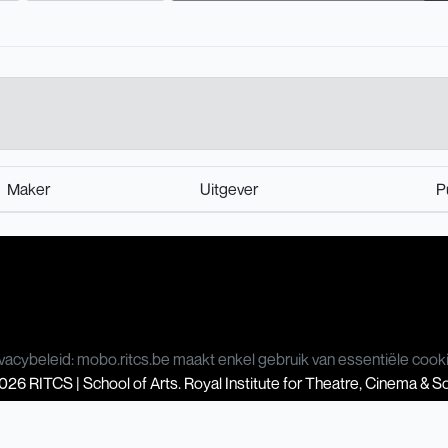
Maker
Uitgever
P
vacybeleid: mobo.ritcs.be maakt enkel gebruik van essentiële cook
26 RITCS | School of Arts. Royal Institute for Theatre, Cinema & 