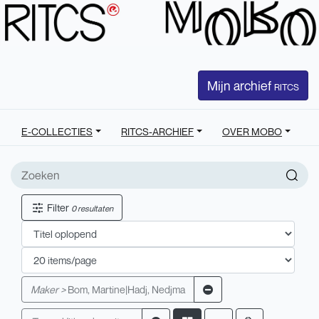
Mijn archief
RITCS
E-COLLECTIES
RITCS-ARCHIEF
OVER MOBO
Filter
0 resultaten
Maker >
Bom, Martine|Hadj, Nedjma